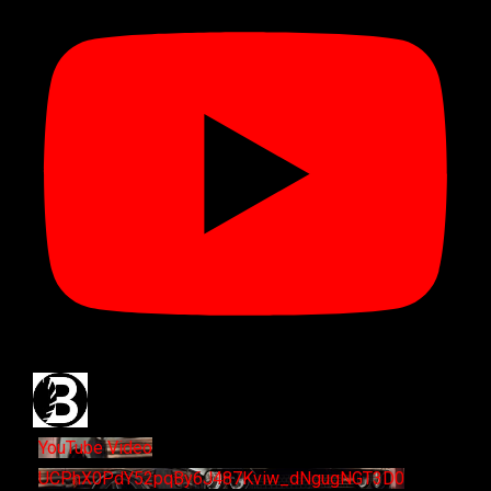
YouTube Video
UCPhX0PdY52pqBy6J487Kviw_dNgugNGT3D0